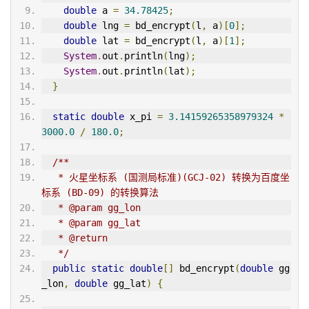
double
 a 
=
34.78425
;
double
 lng 
=
 bd_encrypt
(
l
,
 a
)[
0
];
double
 lat 
=
 bd_encrypt
(
l
,
 a
)[
1
];
System
.
out
.
println
(
lng
);
System
.
out
.
println
(
lat
);
}
static
double
 x_pi 
=
3.14159265358979324
*
3000.0
/
180.0
;
/**
   * 火星坐标系 (国测局标准)(GCJ-02) 转换为百度坐
标系 (BD-09) 的转换算法
   * @param gg_lon
   * @param gg_lat
   * @return
   */
public
static
double
[]
 bd_encrypt
(
double
 gg
_lon
,
double
 gg_lat
)
{