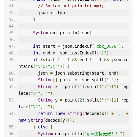
// System.out.println(tmp);
        json 
+=
 tmp
;
}
System
.
out
.
println
(
json
);
int
 start 
=
 json
.
indexOf
(
"cbk_3976"
);
int
 end 
=
 json
.
lastIndexOf
(
"}"
);
if
(
start 
!=
-
1
&&
 end 
!=
-
1
&&
 json
.
co
ntains
(
"\"x\":\""
))
{
        json 
=
 json
.
substring
(
start
,
 end
);
String
[]
 point 
=
 json
.
split
(
","
);
String
 x 
=
 point
[
1
].
split
(
":"
)[
1
].
rep
lace
(
"\""
,
""
);
String
 y 
=
 point
[
2
].
split
(
":"
)[
1
].
rep
lace
(
"\""
,
""
);
return
(
new
String
(
decode
(
x
))
+
","
+
new
String
(
decode
(
y
)));
}
else
{
System
.
out
.
println
(
"gps坐标无效！！"
);