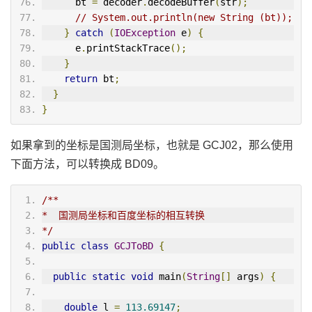
      bt 
=
 decoder
.
decodeBuffer
(
str
);
// System.out.println(new String (bt));
}
catch
(
IOException
 e
)
{
      e
.
printStackTrace
();
}
return
 bt
;
}
}
如果拿到的坐标是国测局坐标，也就是 GCJ02，那么使用
下面方法，可以转换成 BD09。
/**
*  国测局坐标和百度坐标的相互转换
*/
public
class
GCJToBD
{
public
static
void
 main
(
String
[]
 args
)
{
double
 l 
=
113.69147
;