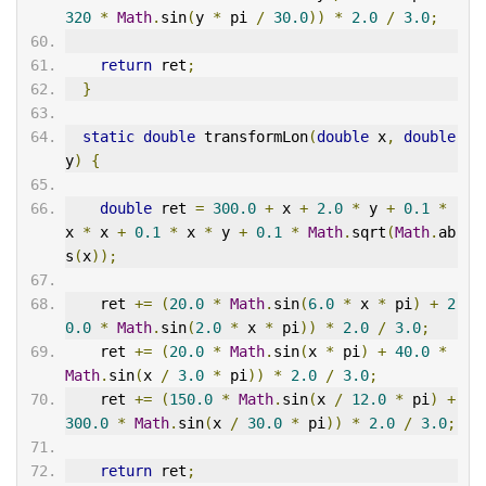
320
*
Math
.
sin
(
y 
*
 pi 
/
30.0
))
*
2.0
/
3.0
;
return
 ret
;
}
static
double
 transformLon
(
double
 x
,
double
y
)
{
double
 ret 
=
300.0
+
 x 
+
2.0
*
 y 
+
0.1
*
x 
*
 x 
+
0.1
*
 x 
*
 y 
+
0.1
*
Math
.
sqrt
(
Math
.
ab
s
(
x
));
    ret 
+=
(
20.0
*
Math
.
sin
(
6.0
*
 x 
*
 pi
)
+
2
0.0
*
Math
.
sin
(
2.0
*
 x 
*
 pi
))
*
2.0
/
3.0
;
    ret 
+=
(
20.0
*
Math
.
sin
(
x 
*
 pi
)
+
40.0
*
Math
.
sin
(
x 
/
3.0
*
 pi
))
*
2.0
/
3.0
;
    ret 
+=
(
150.0
*
Math
.
sin
(
x 
/
12.0
*
 pi
)
+
300.0
*
Math
.
sin
(
x 
/
30.0
*
 pi
))
*
2.0
/
3.0
;
return
 ret
;