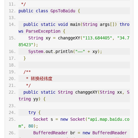
 */
public
class
GpsToBaidu
{
public
static
void
 main
(
String
 args
[])
thro
ws
ParseException
{
String
 xy 
=
 changgeXY
(
"113.684405"
,
"34.7
85423"
);
System
.
out
.
println
(
"——"
+
 xy
);
}
/**
   * 转换经纬度
   */
public
static
String
 changgeXY
(
String
 xx
,
S
tring
 yy
)
{
try
{
Socket
 s 
=
new
Socket
(
"api.map.baidu.co
m"
,
80
);
BufferedReader
 br 
=
new
BufferedReader