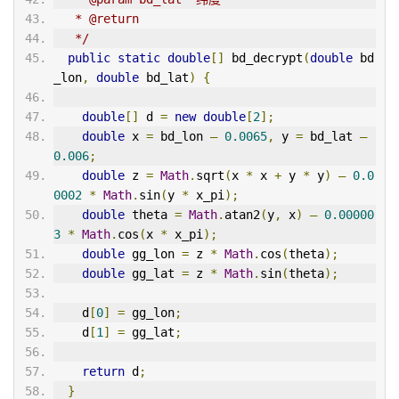
   * @return
   */
public
static
double
[]
 bd_decrypt
(
double
 bd
_lon
,
double
 bd_lat
)
{
double
[]
 d 
=
new
double
[
2
];
double
 x 
=
 bd_lon 
–
0.0065
,
 y 
=
 bd_lat 
–
0.006
;
double
 z 
=
Math
.
sqrt
(
x 
*
 x 
+
 y 
*
 y
)
–
0.0
0002
*
Math
.
sin
(
y 
*
 x_pi
);
double
 theta 
=
Math
.
atan2
(
y
,
 x
)
–
0.00000
3
*
Math
.
cos
(
x 
*
 x_pi
);
double
 gg_lon 
=
 z 
*
Math
.
cos
(
theta
);
double
 gg_lat 
=
 z 
*
Math
.
sin
(
theta
);
    d
[
0
]
=
 gg_lon
;
    d
[
1
]
=
 gg_lat
;
return
 d
;
}