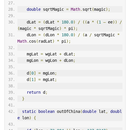
double
 sqrtMagic 
=
Math
.
sqrt
(
magic
);
    dLat 
=
(
dLat 
*
180.0
)
/
((
a 
*
(
1
–
 ee
))
/
(
magic 
*
 sqrtMagic
)
*
 pi
);
    dLon 
=
(
dLon 
*
180.0
)
/
(
a 
/
 sqrtMagic 
*
Math
.
cos
(
radLat
)
*
 pi
);
    mgLat 
=
 wgLat 
+
 dLat
;
    mgLon 
=
 wgLon 
+
 dLon
;
    d
[
0
]
=
 mgLon
;
    d
[
1
]
=
 mgLat
;
return
 d
;
}
static
boolean
 outOfChina
(
double
 lat
,
doubl
e
 lon
)
{