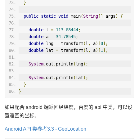
}
public
static
void
 main
(
String
[]
 args
)
{
double
 l 
=
113.68444
;
double
 a 
=
34.78545
;
double
 lng 
=
 transform
(
l
,
 a
)[
0
];
double
 lat 
=
 transform
(
l
,
 a
)[
1
];
System
.
out
.
println
(
lng
);
System
.
out
.
println
(
lat
);
}
}
如果配合 android 端返回经纬度，百度的 api 中类，可以设
置返回的坐标。
Android API 类参考3.3 - GeoLocation