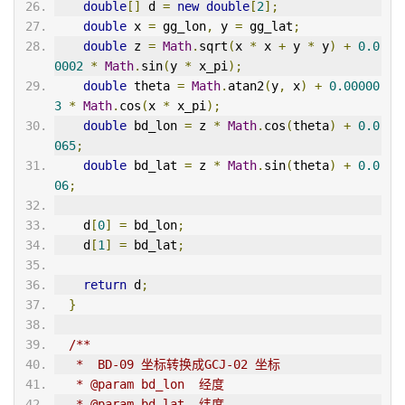
double
[]
 d 
=
new
double
[
2
];
double
 x 
=
 gg_lon
,
 y 
=
 gg_lat
;
double
 z 
=
Math
.
sqrt
(
x 
*
 x 
+
 y 
*
 y
)
+
0.0
0002
*
Math
.
sin
(
y 
*
 x_pi
);
double
 theta 
=
Math
.
atan2
(
y
,
 x
)
+
0.00000
3
*
Math
.
cos
(
x 
*
 x_pi
);
double
 bd_lon 
=
 z 
*
Math
.
cos
(
theta
)
+
0.0
065
;
double
 bd_lat 
=
 z 
*
Math
.
sin
(
theta
)
+
0.0
06
;
    d
[
0
]
=
 bd_lon
;
    d
[
1
]
=
 bd_lat
;
return
 d
;
}
/**
   *  BD-09 坐标转换成GCJ-02 坐标
   * @param bd_lon  经度
   * @param bd_lat  纬度