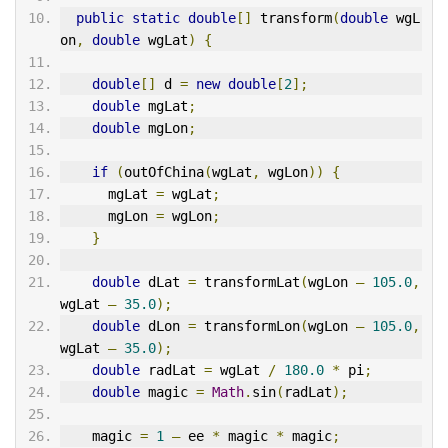
public
static
double
[]
 transform
(
double
 wgL
on
,
double
 wgLat
)
{
double
[]
 d 
=
new
double
[
2
];
double
 mgLat
;
double
 mgLon
;
if
(
outOfChina
(
wgLat
,
 wgLon
))
{
      mgLat 
=
 wgLat
;
      mgLon 
=
 wgLon
;
}
double
 dLat 
=
 transformLat
(
wgLon 
–
105.0
,
wgLat 
–
35.0
);
double
 dLon 
=
 transformLon
(
wgLon 
–
105.0
,
wgLat 
–
35.0
);
double
 radLat 
=
 wgLat 
/
180.0
*
 pi
;
double
 magic 
=
Math
.
sin
(
radLat
);
    magic 
=
1
–
 ee 
*
 magic 
*
 magic
;