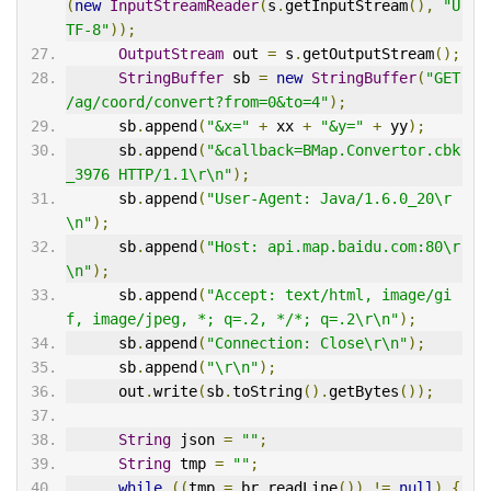
(
new
InputStreamReader
(
s
.
getInputStream
(),
"U
TF-8"
));
OutputStream
 out 
=
 s
.
getOutputStream
();
StringBuffer
 sb 
=
new
StringBuffer
(
"GET 
/ag/coord/convert?from=0&to=4"
);
      sb
.
append
(
"&x="
+
 xx 
+
"&y="
+
 yy
);
      sb
.
append
(
"&callback=BMap.Convertor.cbk
_3976 HTTP/1.1\r\n"
);
      sb
.
append
(
"User-Agent: Java/1.6.0_20\r
\n"
);
      sb
.
append
(
"Host: api.map.baidu.com:80\r
\n"
);
      sb
.
append
(
"Accept: text/html, image/gi
f, image/jpeg, *; q=.2, */*; q=.2\r\n"
);
      sb
.
append
(
"Connection: Close\r\n"
);
      sb
.
append
(
"\r\n"
);
      out
.
write
(
sb
.
toString
().
getBytes
());
String
 json 
=
""
;
String
 tmp 
=
""
;
while
((
tmp 
=
 br
.
readLine
())
!=
null
)
{