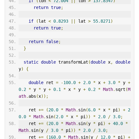
if
(
lon 
<
72.004
||
 lon 
>
137.8347
)
return
true
;
if
(
lat 
<
0.8293
||
 lat 
>
55.8271
)
return
true
;
return
false
;
}
static
double
 transformLat
(
double
 x
,
double
y
)
{
double
 ret 
=
-
100.0
+
2.0
*
 x 
+
3.0
*
 y 
+
0.2
*
 y 
*
 y 
+
0.1
*
 x 
*
 y 
+
0.2
*
Math
.
sqrt
(
M
ath
.
abs
(
x
));
    ret 
+=
(
20.0
*
Math
.
sin
(
6.0
*
 x 
*
 pi
)
+
2
0.0
*
Math
.
sin
(
2.0
*
 x 
*
 pi
))
*
2.0
/
3.0
;
    ret 
+=
(
20.0
*
Math
.
sin
(
y 
*
 pi
)
+
40.0
*
Math
.
sin
(
y 
/
3.0
*
 pi
))
*
2.0
/
3.0
;
    ret 
+=
(
160.0
*
Math
.
sin
(
y 
/
12.0
*
 pi
)
+