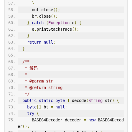
}
      out
.
close
();
      br
.
close
();
}
catch
(
Exception
 e
)
{
      e
.
printStackTrace
();
}
return
null
;
}
/**
   * 解码
   *
   * @param str
   * @return string
   */
public
static
byte
[]
 decode
(
String
 str
)
{
byte
[]
 bt 
=
null
;
try
{
      BASE64Decoder decoder 
=
new
 BASE64Decod
er
();