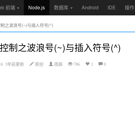
eb 前端
Node.js
数据库
Android
IDE
操作
版本控制之波浪号(~)与插入符号(^)
 版本控制之波浪号(~)与插入符号(^)
5-24 3年前更新
原创
雨辰
786
1
0