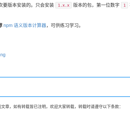
）次要版本安装的。只会安装
版本的包，第一位数字
1.x.x
1
荐
npm 语义版本计算器
，可供练习学习。
ing
博客原创文章，如有转载皆已注明，欢迎大家转载，转载时请遵守以下条款：
。
。