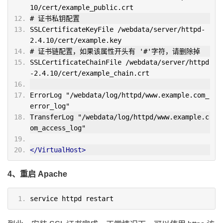
10/cert/example_public.crt
# 证书私钥配置
SSLCertificateKeyFile /webdata/server/httpd-
2.4.10/cert/example.key
# 证书链配置，如果该属性开头有 '#'字符，请删除掉
SSLCertificateChainFile /webdata/server/httpd
-2.4.10/cert/example_chain.crt
ErrorLog "/webdata/log/httpd/www.example.com_
error_log"
TransferLog "/webdata/log/httpd/www.example.c
om_access_log"
</VirtualHost>
4、重启 Apache
service httpd restart