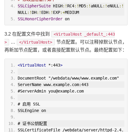
SSLCipherSuite
 HIGH
:!
RC4
:!
MD5
:!
aNULL
:!
eNULL
:!
NULL
:!
DH
:!
EDH
:!
EXP
:+
MEDIUM
SSLHonorCipherOrder
 on
3.2 在配置文件中找到
<VirtualHost _default_:443
…
节点配置。可以注释掉默认节点，
>
</VirtualHost>
再新加节点配置，或者直接配置默认节点。最终配置如下：
<VirtualHost
 *:443
>
DocumentRoot "/webdata/www/www.example.com"
ServerName www.example.com:443
#ServerAdmin you@example.com
# 启用 SSL
SSLEngine on
# 证书公钥配置
SSLCertificateFile /webdata/server/httpd-2.4.