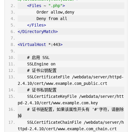
<Files
 ~ 
".php"
>
        Order allow,deny
        Deny from all
</Files>
</DirectoryMatch>
<VirtualHost
 *:443
>
    # 启用 SSL
    SSLEngine on
    # 证书公钥配置
    SSLCertificateFile /webdata/server/httpd-
2.4.10/cert/www.example.com_public.crt
    # 证书私钥配置
    SSLCertificateKeyFile /webdata/server/htt
pd-2.4.10/cert/www.example.com.key
    # 证书链配置，如果该属性开头有 '#'字符，请删除
掉
    SSLCertificateChainFile /webdata/server/h
ttpd-2.4.10/cert/www.example.com_chain.crt