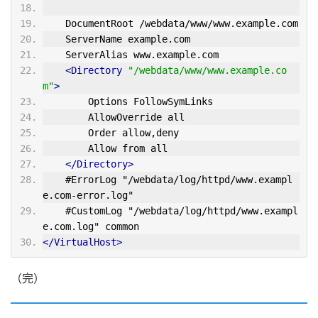
    DocumentRoot /webdata/www/www.example.com
    ServerName example.com
    ServerAlias www.example.com
<Directory
"/webdata/www/www.example.co
m"
>
        Options FollowSymLinks
        AllowOverride all
        Order allow,deny
        Allow from all
</Directory>
    #ErrorLog "/webdata/log/httpd/www.exampl
e.com-error.log"
    #CustomLog "/webdata/log/httpd/www.exampl
e.com.log" common
</VirtualHost>
（完）