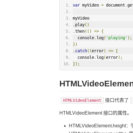
var
 myVideo 
=
 document
.
ge
myVideo
.
play
()
.
then
(()
=>
{
  console
.
log
(
'playing'
);
})
.
catch
((
error
)
=>
{
  console
.
log
(
error
);
});
HTMLVideoEleme
接口代表了
HTMLVideoElement
HTMLVideoElement 接口的属性。
HTMLVideoElement.