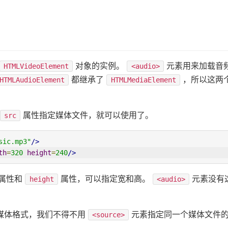
对象的实例。
元素用来加载音
HTMLVideoElement
<audio>
都继承了
，所以这两个
HTMLAudioElement
HTMLMediaElement
属性指定媒体文件，就可以使用了。
src
sic.mp3"
/>
th
=
320
height
=
240
/>
属性和
属性，可以指定宽和高。
元素没有
height
<audio>
媒体格式，我们不得不用
元素指定同一个媒体文件
<source>