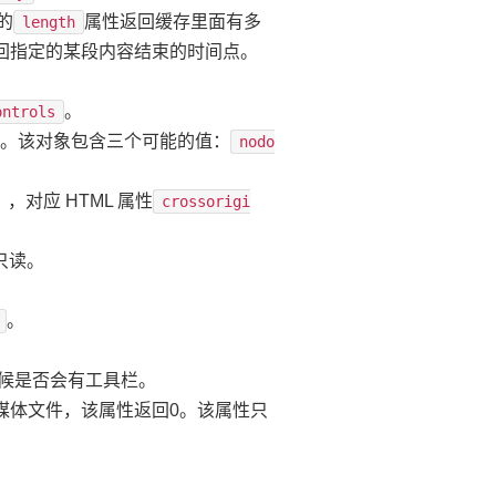
象的
属性返回缓存里面有多
length
回指定的某段内容结束的时间点。
。
ontrols
某些控件。该对象包含三个可能的值：
nodo
e），对应 HTML 属性
crossorigi
性只读。
。
放的时候是否会有工具栏。
前没有媒体文件，该属性返回0。该属性只