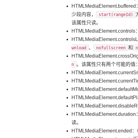
HTMLMediaElement.bu
少段内容，
start(rangeId)
该属性只读。
HTMLMediaElement.c
HTMLMediaElement.
、
和
wnload
nofullscreen
HTMLMediaElement.c
。该属性只有两个可能的值
n
HTMLMediaElement.
HTMLMediaElement.cu
HTMLMediaElement.de
HTMLMediaElement.def
HTMLMediaElement.d
HTMLMediaElement
读。
HTMLMediaElement