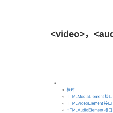
<video>，<aud
概述
HTMLMediaElement 接口
HTMLVideoElement 接口
HTMLAudioElement 接口