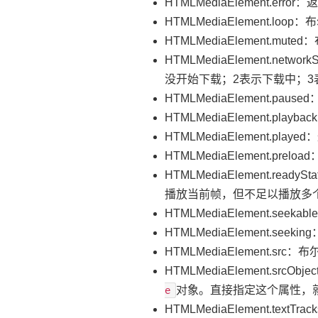
HTMLMediaElement.
HTMLMediaElement.l
HTMLMediaElement.m
HTMLMediaElement.
没开始下载；2表示下载中；3
HTMLMediaElement.
HTMLMediaElement.
HTMLMediaElement.p
HTMLMediaElement.
HTMLMediaElement
播放当前帧，但不足以播放多
HTMLMediaElement.s
HTMLMediaElement.
HTMLMediaElement.sr
HTMLMediaElement.srcObj
对象。直接指定这个属性，
e
HTMLMediaElement.