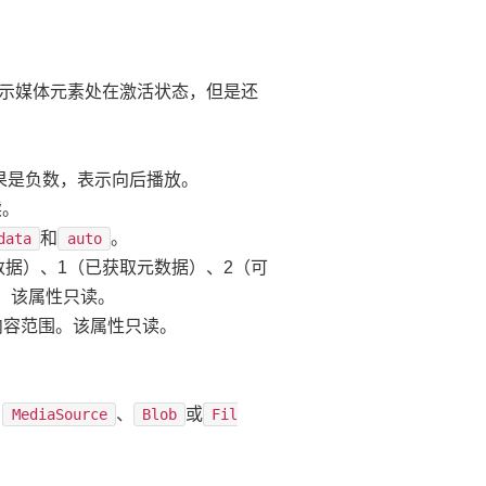
。
据；1表示媒体元素处在激活状态，但是还
度。如果是负数，表示向后播放。
读。
和
。
data
auto
有任何数据）、1（已获取元数据）、2（可
。该属性只读。
的媒体内容范围。该属性只读。
、
、
或
MediaSource
Blob
Fil
。