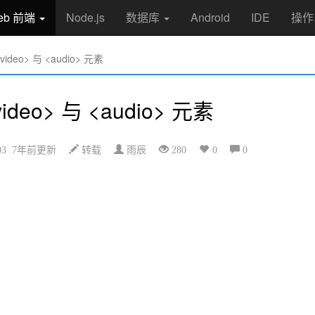
eb 前端
Node.js
数据库
Android
IDE
操作
eo> 与 <audio> 元素
eo> 与 <audio> 元素
8-03 7年前更新
转载
雨辰
280
0
0