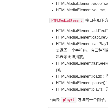
HTMLMediaElement.
HTMLMediaElement.v
接口有如下
HTMLMediaElement
HTMLMediaElement.ad
HTMLMediaElement.cap
HTMLMediaElement.
复返回一个字符串，有三种可
串表示无法播放。
HTMLMediaElement
间。
HTMLMediaElement.loa
HTMLMediaElement.p
HTMLMediaElement.pla
下面是
方法的一个例子
play()