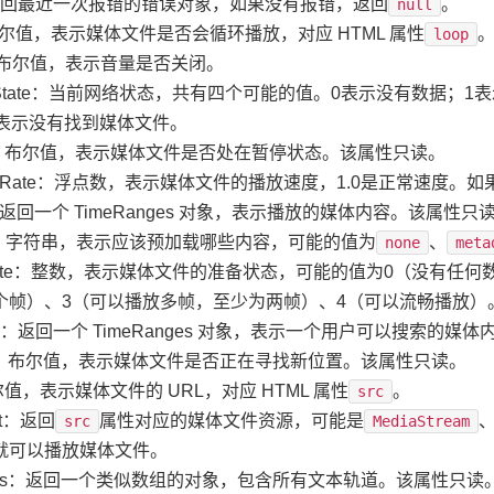
error：返回最近一次报错的错误对象，如果没有报错，返回
。
null
oop：布尔值，表示媒体文件是否会循环播放，对应 HTML 属性
loop
uted：布尔值，表示音量是否关闭。
networkState：当前网络状态，共有四个可能的值。0表示没有数
表示没有找到媒体文件。
paused：布尔值，表示媒体文件是否处在暂停状态。该属性只读。
playbackRate：浮点数，表示媒体文件的播放速度，1.0是正常速
layed：返回一个 TimeRanges 对象，表示播放的媒体内容。该属性只
preload：字符串，表示应该预加载哪些内容，可能的值为
、
none
meta
.readyState：整数，表示媒体文件的准备状态，可能的值为0（没
个帧）、3（可以播放多帧，至少为两帧）、4（可以流畅播放）
eekable：返回一个 TimeRanges 对象，表示一个用户可以搜索
seeking：布尔值，表示媒体文件是否正在寻找新位置。该属性只读。
c：布尔值，表示媒体文件的 URL，对应 HTML 属性
。
src
ect：返回
属性对应的媒体文件资源，可能是
src
MediaStream
就可以播放媒体文件。
textTracks：返回一个类似数组的对象，包含所有文本轨道。该属性只读