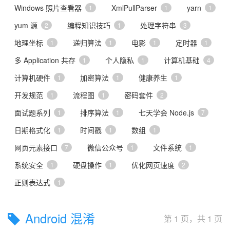
Windows 照片查看器
XmlPullParser
yarn
1
1
1
yum 源
编程知识技巧
处理字符串
2
1
3
地理坐标
递归算法
电影
定时器
1
1
1
1
多 Application 共存
个人隐私
计算机基础
1
1
4
计算机硬件
加密算法
健康养生
1
1
1
开发规范
流程图
密码套件
1
1
2
面试题系列
排序算法
七天学会 Node.js
1
1
7
日期格式化
时间戳
数组
1
1
1
网页元素接口
微信公众号
文件系统
7
1
1
系统安全
硬盘操作
优化网页速度
1
1
2
正则表达式
1
Android 混淆
第 1 页，共 1 页