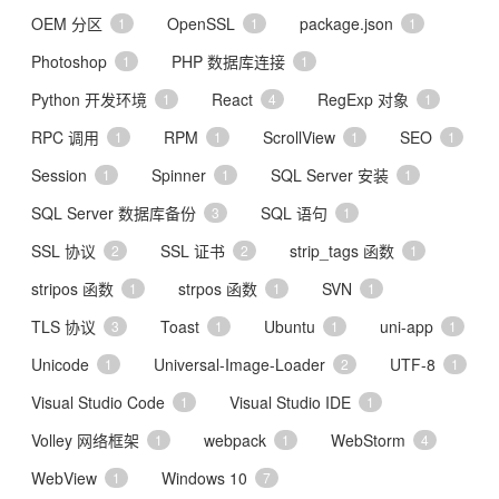
OEM 分区
OpenSSL
package.json
1
1
1
Photoshop
PHP 数据库连接
1
1
Python 开发环境
React
RegExp 对象
1
4
1
RPC 调用
RPM
ScrollView
SEO
1
1
1
1
Session
Spinner
SQL Server 安装
1
1
1
SQL Server 数据库备份
SQL 语句
3
1
SSL 协议
SSL 证书
strip_tags 函数
2
2
1
stripos 函数
strpos 函数
SVN
1
1
1
TLS 协议
Toast
Ubuntu
uni-app
3
1
1
1
Unicode
Universal-Image-Loader
UTF-8
1
2
1
Visual Studio Code
Visual Studio IDE
1
1
Volley 网络框架
webpack
WebStorm
1
1
4
WebView
Windows 10
1
7