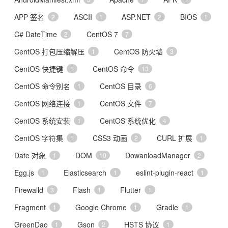
APP 签名
ASCII
ASP.NET
BIOS
2
1
2
1
C# DateTime
CentOS 7
2
7
CentOS 打包压缩解压
CentOS 防火墙
1
3
CentOS 快捷键
CentOS 命令
1
13
CentOS 命令别名
CentOS 目录
1
6
CentOS 网络连接
CentOS 文件
1
7
CentOS 系统安装
CentOS 系统优化
1
4
CentOS 字符集
CSS3 动画
CURL 扩展
1
2
1
Date 对象
DOM
DowanloadManager
1
10
2
Egg.js
Elasticsearch
eslint-plugin-react
1
1
1
Firewalld
Flash
Flutter
3
1
1
Fragment
Google Chrome
Gradle
1
1
1
GreenDao
Gson
HSTS 协议
1
2
1