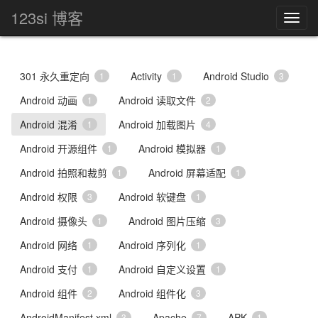
123si 博客
301 永久重定向
Activity
Android Studio
1
1
3
Android 动画
Android 读取文件
1
2
Android 混淆
Android 加载图片
1
4
Android 开源组件
Android 模拟器
1
1
Android 拍照和裁剪
Android 屏幕适配
1
1
Android 权限
Android 软键盘
3
1
Android 摄像头
Android 图片压缩
1
3
Android 网络
Android 序列化
1
1
Android 支付
Android 自定义设置
1
1
Android 组件
Android 组件化
2
3
AndroidManifest.xml
Apache
APK
3
7
1