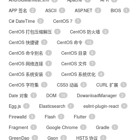
APP 签名
ASCII
ASP.NET
BIOS
2
1
2
1
C# DateTime
CentOS 7
2
7
CentOS 打包压缩解压
CentOS 防火墙
1
3
CentOS 快捷键
CentOS 命令
1
13
CentOS 命令别名
CentOS 目录
1
6
CentOS 网络连接
CentOS 文件
1
7
CentOS 系统安装
CentOS 系统优化
1
4
CentOS 字符集
CSS3 动画
CURL 扩展
1
2
1
Date 对象
DOM
DowanloadManager
1
10
2
Egg.js
Elasticsearch
eslint-plugin-react
1
1
1
Firewalld
Flash
Flutter
3
1
1
Fragment
Google Chrome
Gradle
1
1
1
GreenDao
Gson
HSTS 协议
1
2
1