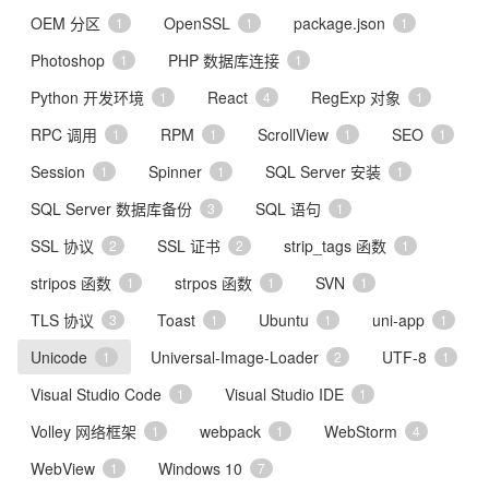
OEM 分区
OpenSSL
package.json
1
1
1
Photoshop
PHP 数据库连接
1
1
Python 开发环境
React
RegExp 对象
1
4
1
RPC 调用
RPM
ScrollView
SEO
1
1
1
1
Session
Spinner
SQL Server 安装
1
1
1
SQL Server 数据库备份
SQL 语句
3
1
SSL 协议
SSL 证书
strip_tags 函数
2
2
1
stripos 函数
strpos 函数
SVN
1
1
1
TLS 协议
Toast
Ubuntu
uni-app
3
1
1
1
Unicode
Universal-Image-Loader
UTF-8
1
2
1
Visual Studio Code
Visual Studio IDE
1
1
Volley 网络框架
webpack
WebStorm
1
1
4
WebView
Windows 10
1
7