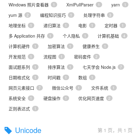
Windows 照片查看器
XmlPullParser
yarn
1
1
1
yum 源
编程知识技巧
处理字符串
2
1
3
地理坐标
递归算法
电影
定时器
1
1
1
1
多 Application 共存
个人隐私
计算机基础
1
1
4
计算机硬件
加密算法
健康养生
1
1
1
开发规范
流程图
密码套件
1
1
2
面试题系列
排序算法
七天学会 Node.js
1
1
7
日期格式化
时间戳
数组
1
1
1
网页元素接口
微信公众号
文件系统
7
1
1
系统安全
硬盘操作
优化网页速度
1
1
2
正则表达式
1
Unicode
第 1 页，共 1 页