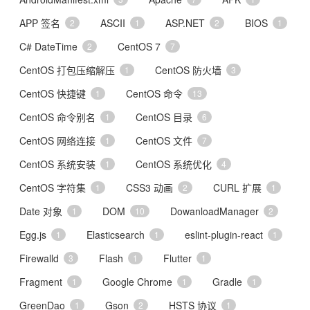
APP 签名
ASCII
ASP.NET
BIOS
2
1
2
1
C# DateTime
CentOS 7
2
7
CentOS 打包压缩解压
CentOS 防火墙
1
3
CentOS 快捷键
CentOS 命令
1
13
CentOS 命令别名
CentOS 目录
1
6
CentOS 网络连接
CentOS 文件
1
7
CentOS 系统安装
CentOS 系统优化
1
4
CentOS 字符集
CSS3 动画
CURL 扩展
1
2
1
Date 对象
DOM
DowanloadManager
1
10
2
Egg.js
Elasticsearch
eslint-plugin-react
1
1
1
Firewalld
Flash
Flutter
3
1
1
Fragment
Google Chrome
Gradle
1
1
1
GreenDao
Gson
HSTS 协议
1
2
1