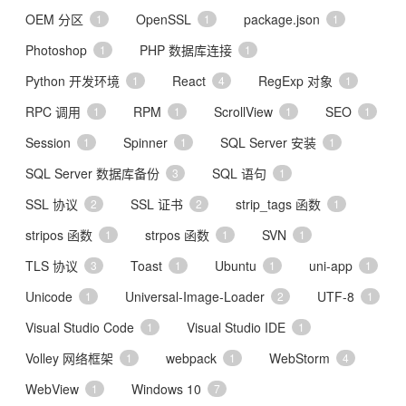
OEM 分区
OpenSSL
package.json
1
1
1
Photoshop
PHP 数据库连接
1
1
Python 开发环境
React
RegExp 对象
1
4
1
RPC 调用
RPM
ScrollView
SEO
1
1
1
1
Session
Spinner
SQL Server 安装
1
1
1
SQL Server 数据库备份
SQL 语句
3
1
SSL 协议
SSL 证书
strip_tags 函数
2
2
1
stripos 函数
strpos 函数
SVN
1
1
1
TLS 协议
Toast
Ubuntu
uni-app
3
1
1
1
Unicode
Universal-Image-Loader
UTF-8
1
2
1
Visual Studio Code
Visual Studio IDE
1
1
Volley 网络框架
webpack
WebStorm
1
1
4
WebView
Windows 10
1
7