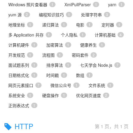
Windows 照片查看器
XmlPullParser
yarn
1
1
1
yum 源
编程知识技巧
处理字符串
2
1
3
地理坐标
递归算法
电影
定时器
1
1
1
1
多 Application 共存
个人隐私
计算机基础
1
1
4
计算机硬件
加密算法
健康养生
1
1
1
开发规范
流程图
密码套件
1
1
2
面试题系列
排序算法
七天学会 Node.js
1
1
7
日期格式化
时间戳
数组
1
1
1
网页元素接口
微信公众号
文件系统
7
1
1
系统安全
硬盘操作
优化网页速度
1
1
2
正则表达式
1
HTTP
第 1 页，共 1 页