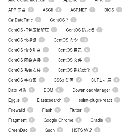
APP 签名
ASCII
ASP.NET
BIOS
2
1
2
1
C# DateTime
CentOS 7
2
7
CentOS 打包压缩解压
CentOS 防火墙
1
3
CentOS 快捷键
CentOS 命令
1
13
CentOS 命令别名
CentOS 目录
1
6
CentOS 网络连接
CentOS 文件
1
7
CentOS 系统安装
CentOS 系统优化
1
4
CentOS 字符集
CSS3 动画
CURL 扩展
1
2
1
Date 对象
DOM
DowanloadManager
1
10
2
Egg.js
Elasticsearch
eslint-plugin-react
1
1
1
Firewalld
Flash
Flutter
3
1
1
Fragment
Google Chrome
Gradle
1
1
1
GreenDao
Gson
HSTS 协议
1
2
1