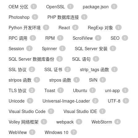
OEM 分区
OpenSSL
package.json
1
1
1
Photoshop
PHP 数据库连接
1
1
Python 开发环境
React
RegExp 对象
1
4
1
RPC 调用
RPM
ScrollView
SEO
1
1
1
1
Session
Spinner
SQL Server 安装
1
1
1
SQL Server 数据库备份
SQL 语句
3
1
SSL 协议
SSL 证书
strip_tags 函数
2
2
1
stripos 函数
strpos 函数
SVN
1
1
1
TLS 协议
Toast
Ubuntu
uni-app
3
1
1
1
Unicode
Universal-Image-Loader
UTF-8
1
2
1
Visual Studio Code
Visual Studio IDE
1
1
Volley 网络框架
webpack
WebStorm
1
1
4
WebView
Windows 10
1
7