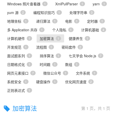
Windows 照片查看器
XmlPullParser
yarn
1
1
1
yum 源
编程知识技巧
处理字符串
2
1
3
地理坐标
递归算法
电影
定时器
1
1
1
1
多 Application 共存
个人隐私
计算机基础
1
1
4
计算机硬件
加密算法
健康养生
1
1
1
开发规范
流程图
密码套件
1
1
2
面试题系列
排序算法
七天学会 Node.js
1
1
7
日期格式化
时间戳
数组
1
1
1
网页元素接口
微信公众号
文件系统
7
1
1
系统安全
硬盘操作
优化网页速度
1
1
2
正则表达式
1
加密算法
第 1 页，共 1 页