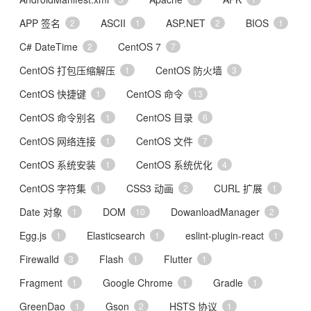
APP 签名
ASCII
ASP.NET
BIOS
2
1
2
1
C# DateTime
CentOS 7
2
7
CentOS 打包压缩解压
CentOS 防火墙
1
3
CentOS 快捷键
CentOS 命令
1
13
CentOS 命令别名
CentOS 目录
1
6
CentOS 网络连接
CentOS 文件
1
7
CentOS 系统安装
CentOS 系统优化
1
4
CentOS 字符集
CSS3 动画
CURL 扩展
1
2
1
Date 对象
DOM
DowanloadManager
1
10
2
Egg.js
Elasticsearch
eslint-plugin-react
1
1
1
Firewalld
Flash
Flutter
3
1
1
Fragment
Google Chrome
Gradle
1
1
1
GreenDao
Gson
HSTS 协议
1
2
1