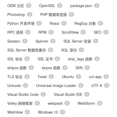
OEM 分区
OpenSSL
package.json
1
1
1
Photoshop
PHP 数据库连接
1
1
Python 开发环境
React
RegExp 对象
1
4
1
RPC 调用
RPM
ScrollView
SEO
1
1
1
1
Session
Spinner
SQL Server 安装
1
1
1
SQL Server 数据库备份
SQL 语句
3
1
SSL 协议
SSL 证书
strip_tags 函数
2
2
1
stripos 函数
strpos 函数
SVN
1
1
1
TLS 协议
Toast
Ubuntu
uni-app
3
1
1
1
Unicode
Universal-Image-Loader
UTF-8
1
2
1
Visual Studio Code
Visual Studio IDE
1
1
Volley 网络框架
webpack
WebStorm
1
1
4
WebView
Windows 10
1
7