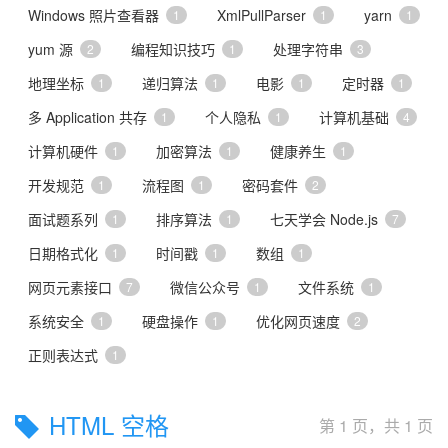
Windows 照片查看器
XmlPullParser
yarn
1
1
1
yum 源
编程知识技巧
处理字符串
2
1
3
地理坐标
递归算法
电影
定时器
1
1
1
1
多 Application 共存
个人隐私
计算机基础
1
1
4
计算机硬件
加密算法
健康养生
1
1
1
开发规范
流程图
密码套件
1
1
2
面试题系列
排序算法
七天学会 Node.js
1
1
7
日期格式化
时间戳
数组
1
1
1
网页元素接口
微信公众号
文件系统
7
1
1
系统安全
硬盘操作
优化网页速度
1
1
2
正则表达式
1
HTML 空格
第 1 页，共 1 页