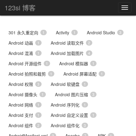
123si 博客
301 永久重定向
Activity
Android Studio
1
1
3
Android 动画
Android 读取文件
1
2
Android 混淆
Android 加载图片
1
4
Android 开源组件
Android 模拟器
1
1
Android 拍照和裁剪
Android 屏幕适配
1
1
Android 权限
Android 软键盘
3
1
Android 摄像头
Android 图片压缩
1
3
Android 网络
Android 序列化
1
1
Android 支付
Android 自定义设置
1
1
Android 组件
Android 组件化
2
3
AndroidManifest.xml
Apache
APK
3
7
1