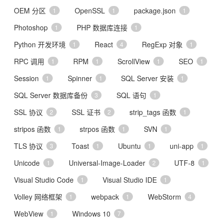
OEM 分区
OpenSSL
package.json
1
1
1
Photoshop
PHP 数据库连接
1
1
Python 开发环境
React
RegExp 对象
1
4
1
RPC 调用
RPM
ScrollView
SEO
1
1
1
1
Session
Spinner
SQL Server 安装
1
1
1
SQL Server 数据库备份
SQL 语句
3
1
SSL 协议
SSL 证书
strip_tags 函数
2
2
1
stripos 函数
strpos 函数
SVN
1
1
1
TLS 协议
Toast
Ubuntu
uni-app
3
1
1
1
Unicode
Universal-Image-Loader
UTF-8
1
2
1
Visual Studio Code
Visual Studio IDE
1
1
Volley 网络框架
webpack
WebStorm
1
1
4
WebView
Windows 10
1
7