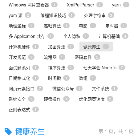
Windows 照片查看器
XmlPullParser
yarn
1
1
1
yum 源
编程知识技巧
处理字符串
2
1
3
地理坐标
递归算法
电影
定时器
1
1
1
1
多 Application 共存
个人隐私
计算机基础
1
1
4
计算机硬件
加密算法
健康养生
1
1
1
开发规范
流程图
密码套件
1
1
2
面试题系列
排序算法
七天学会 Node.js
1
1
7
日期格式化
时间戳
数组
1
1
1
网页元素接口
微信公众号
文件系统
7
1
1
系统安全
硬盘操作
优化网页速度
1
1
2
正则表达式
1
健康养生
第 1 页，共 1 页