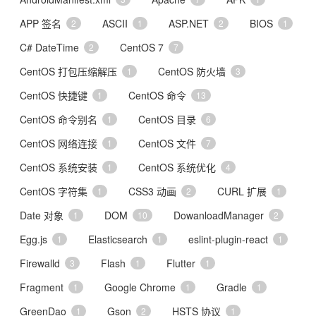
APP 签名
ASCII
ASP.NET
BIOS
2
1
2
1
C# DateTime
CentOS 7
2
7
CentOS 打包压缩解压
CentOS 防火墙
1
3
CentOS 快捷键
CentOS 命令
1
13
CentOS 命令别名
CentOS 目录
1
6
CentOS 网络连接
CentOS 文件
1
7
CentOS 系统安装
CentOS 系统优化
1
4
CentOS 字符集
CSS3 动画
CURL 扩展
1
2
1
Date 对象
DOM
DowanloadManager
1
10
2
Egg.js
Elasticsearch
eslint-plugin-react
1
1
1
Firewalld
Flash
Flutter
3
1
1
Fragment
Google Chrome
Gradle
1
1
1
GreenDao
Gson
HSTS 协议
1
2
1