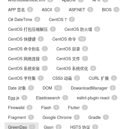
APP 签名
ASCII
ASP.NET
BIOS
2
1
2
1
C# DateTime
CentOS 7
2
7
CentOS 打包压缩解压
CentOS 防火墙
1
3
CentOS 快捷键
CentOS 命令
1
13
CentOS 命令别名
CentOS 目录
1
6
CentOS 网络连接
CentOS 文件
1
7
CentOS 系统安装
CentOS 系统优化
1
4
CentOS 字符集
CSS3 动画
CURL 扩展
1
2
1
Date 对象
DOM
DowanloadManager
1
10
2
Egg.js
Elasticsearch
eslint-plugin-react
1
1
1
Firewalld
Flash
Flutter
3
1
1
Fragment
Google Chrome
Gradle
1
1
1
GreenDao
Gson
HSTS 协议
1
2
1