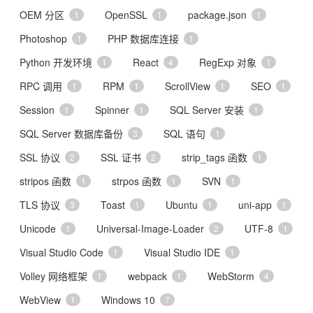
OEM 分区
OpenSSL
package.json
1
1
1
Photoshop
PHP 数据库连接
1
1
Python 开发环境
React
RegExp 对象
1
4
1
RPC 调用
RPM
ScrollView
SEO
1
1
1
1
Session
Spinner
SQL Server 安装
1
1
1
SQL Server 数据库备份
SQL 语句
3
1
SSL 协议
SSL 证书
strip_tags 函数
2
2
1
stripos 函数
strpos 函数
SVN
1
1
1
TLS 协议
Toast
Ubuntu
uni-app
3
1
1
1
Unicode
Universal-Image-Loader
UTF-8
1
2
1
Visual Studio Code
Visual Studio IDE
1
1
Volley 网络框架
webpack
WebStorm
1
1
4
WebView
Windows 10
1
7