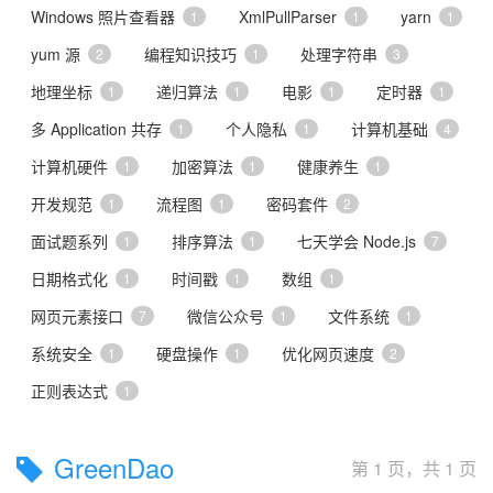
Windows 照片查看器
XmlPullParser
yarn
1
1
1
yum 源
编程知识技巧
处理字符串
2
1
3
地理坐标
递归算法
电影
定时器
1
1
1
1
多 Application 共存
个人隐私
计算机基础
1
1
4
计算机硬件
加密算法
健康养生
1
1
1
开发规范
流程图
密码套件
1
1
2
面试题系列
排序算法
七天学会 Node.js
1
1
7
日期格式化
时间戳
数组
1
1
1
网页元素接口
微信公众号
文件系统
7
1
1
系统安全
硬盘操作
优化网页速度
1
1
2
正则表达式
1
GreenDao
第 1 页，共 1 页