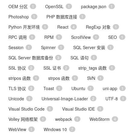
OEM 分区
OpenSSL
package.json
1
1
1
Photoshop
PHP 数据库连接
1
1
Python 开发环境
React
RegExp 对象
1
4
1
RPC 调用
RPM
ScrollView
SEO
1
1
1
1
Session
Spinner
SQL Server 安装
1
1
1
SQL Server 数据库备份
SQL 语句
3
1
SSL 协议
SSL 证书
strip_tags 函数
2
2
1
stripos 函数
strpos 函数
SVN
1
1
1
TLS 协议
Toast
Ubuntu
uni-app
3
1
1
1
Unicode
Universal-Image-Loader
UTF-8
1
2
1
Visual Studio Code
Visual Studio IDE
1
1
Volley 网络框架
webpack
WebStorm
1
1
4
WebView
Windows 10
1
7