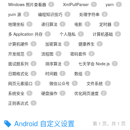
Windows 照片查看器
XmlPullParser
yarn
1
1
1
yum 源
编程知识技巧
处理字符串
2
1
3
地理坐标
递归算法
电影
定时器
1
1
1
1
多 Application 共存
个人隐私
计算机基础
1
1
4
计算机硬件
加密算法
健康养生
1
1
1
开发规范
流程图
密码套件
1
1
2
面试题系列
排序算法
七天学会 Node.js
1
1
7
日期格式化
时间戳
数组
1
1
1
网页元素接口
微信公众号
文件系统
7
1
1
系统安全
硬盘操作
优化网页速度
1
1
2
正则表达式
1
Android 自定义设置
第 1 页，共 1 页