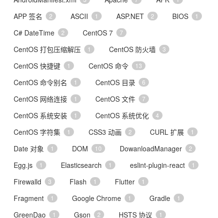
APP 签名
ASCII
ASP.NET
BIOS
2
1
2
1
C# DateTime
CentOS 7
2
7
CentOS 打包压缩解压
CentOS 防火墙
1
3
CentOS 快捷键
CentOS 命令
1
13
CentOS 命令别名
CentOS 目录
1
6
CentOS 网络连接
CentOS 文件
1
7
CentOS 系统安装
CentOS 系统优化
1
4
CentOS 字符集
CSS3 动画
CURL 扩展
1
2
1
Date 对象
DOM
DowanloadManager
1
10
2
Egg.js
Elasticsearch
eslint-plugin-react
1
1
1
Firewalld
Flash
Flutter
3
1
1
Fragment
Google Chrome
Gradle
1
1
1
GreenDao
Gson
HSTS 协议
1
2
1