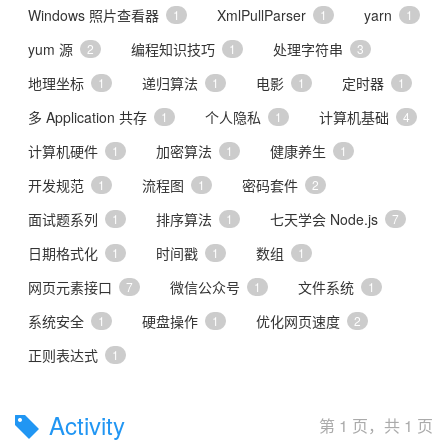
Windows 照片查看器
XmlPullParser
yarn
1
1
1
yum 源
编程知识技巧
处理字符串
2
1
3
地理坐标
递归算法
电影
定时器
1
1
1
1
多 Application 共存
个人隐私
计算机基础
1
1
4
计算机硬件
加密算法
健康养生
1
1
1
开发规范
流程图
密码套件
1
1
2
面试题系列
排序算法
七天学会 Node.js
1
1
7
日期格式化
时间戳
数组
1
1
1
网页元素接口
微信公众号
文件系统
7
1
1
系统安全
硬盘操作
优化网页速度
1
1
2
正则表达式
1
Activity
第 1 页，共 1 页