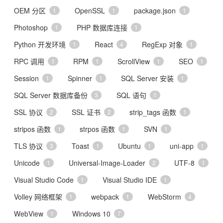
OEM 分区
OpenSSL
package.json
1
1
1
Photoshop
PHP 数据库连接
1
1
Python 开发环境
React
RegExp 对象
1
4
1
RPC 调用
RPM
ScrollView
SEO
1
1
1
1
Session
Spinner
SQL Server 安装
1
1
1
SQL Server 数据库备份
SQL 语句
3
1
SSL 协议
SSL 证书
strip_tags 函数
2
2
1
stripos 函数
strpos 函数
SVN
1
1
1
TLS 协议
Toast
Ubuntu
uni-app
3
1
1
1
Unicode
Universal-Image-Loader
UTF-8
1
2
1
Visual Studio Code
Visual Studio IDE
1
1
Volley 网络框架
webpack
WebStorm
1
1
4
WebView
Windows 10
1
7