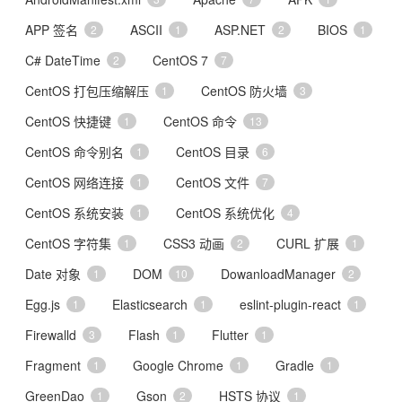
APP 签名
ASCII
ASP.NET
BIOS
2
1
2
1
C# DateTime
CentOS 7
2
7
CentOS 打包压缩解压
CentOS 防火墙
1
3
CentOS 快捷键
CentOS 命令
1
13
CentOS 命令别名
CentOS 目录
1
6
CentOS 网络连接
CentOS 文件
1
7
CentOS 系统安装
CentOS 系统优化
1
4
CentOS 字符集
CSS3 动画
CURL 扩展
1
2
1
Date 对象
DOM
DowanloadManager
1
10
2
Egg.js
Elasticsearch
eslint-plugin-react
1
1
1
Firewalld
Flash
Flutter
3
1
1
Fragment
Google Chrome
Gradle
1
1
1
GreenDao
Gson
HSTS 协议
1
2
1